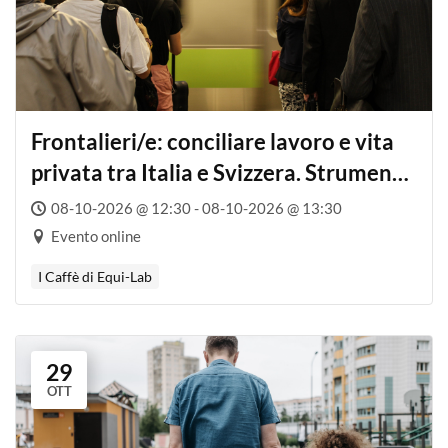
Frontalieri/e: conciliare lavoro e vita
privata tra Italia e Svizzera. Strumenti
e tutele per caregiver, genitori e coppie
08-10-2026 @ 12:30 - 08-10-2026 @ 13:30
separate
Evento online
I Caffè di Equi-Lab
29
OTT