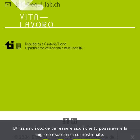
info@equi-lab.ch
Utilizziamo i cookie per essere sicuri che tu possa avere la
migliore esperienza sul nostro sito.
© 2024 Equi-Lab |
Privacy Policy
|
Protezione dei dati
|