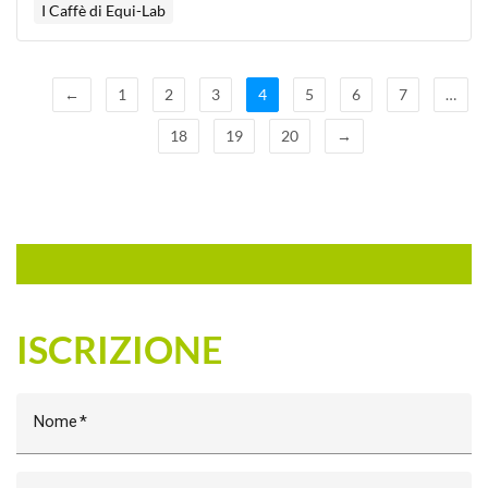
I Caffè di Equi-Lab
←
1
2
3
4
5
6
7
…
18
19
20
→
ISCRIZIONE
Nome