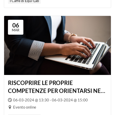
I Caffè di Equi-Lab
06
MAR
RISCOPRIRE LE PROPRIE
COMPETENZE PER ORIENTARSI NEL
MONDO DEL LAVORO
06-03-2024 @ 13:30 - 06-03-2024 @ 15:00
Evento online