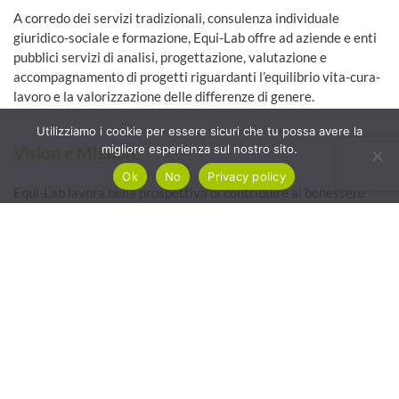
A corredo dei servizi tradizionali, consulenza individuale
giuridico-sociale e formazione, Equi-Lab offre ad aziende e enti
pubblici servizi di analisi, progettazione, valutazione e
accompagnamento di progetti riguardanti l’equilibrio vita-cura-
lavoro e la valorizzazione delle differenze di genere.
Utilizziamo i cookie per essere sicuri che tu possa avere la
migliore esperienza sul nostro sito.
Vision e Mission
Ok
No
Privacy policy
Equi-Lab lavora nella prospettiva di contribuire al benessere
integrale delle persone, delle imprese e, più in generale, della
società a partire dal riconoscimento e dalla valorizzazione delle
differenze (genere, generazionali, culturali, ecc.) e del prendersi
cura come strumenti di empowerment individuale e
organizzativo, di innovazione e di sostenibilità sociale,
economica e ambientale.
Equi-Lab è un’associazione autonoma, apartitica e
aconfessionale. Sviluppa le proprie attività istituzionali in modo
etico e sostenibile, nell’interesse della collettività e in