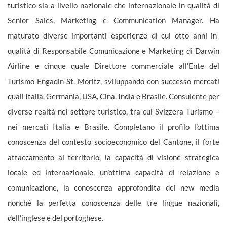
turistico sia a livello nazionale che internazionale in qualità di
Senior Sales, Marketing e Communication Manager. H
a
maturato diverse importanti esperienze di cui otto anni in
qualità di Responsabile
Comunicazione e
Marketing di Darwin
Airline
e cinque quale Direttore
commerciale
all’Ente del
Turismo
Engadin
-St.
Moritz, sviluppando con successo mercati
quali
Italia, Germania, USA, Cina, India e Brasile.
C
onsulente per
diverse realtà nel settore turistico, tra cui Svizzera Turismo
–
nei mercati
Italia e Brasil
e
. Completano il profilo l’ottima
conoscenza del cont
esto socioeconomico del Cantone, il forte
attaccamento al territorio, la capacità di visione strategica
locale ed internazionale, un’ottima capacità di relazione e
comunicazione, la conoscenza approfondita dei new media
nonché la perfetta conoscenza delle
tre
lingue nazionali
,
dell’inglese
e
del portoghese.