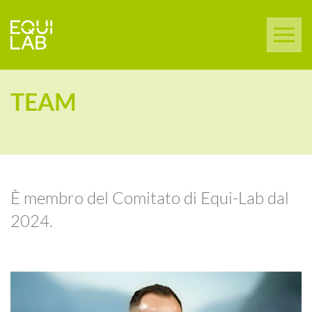
TEAM
È membro del Comitato di Equi-Lab dal
2024.